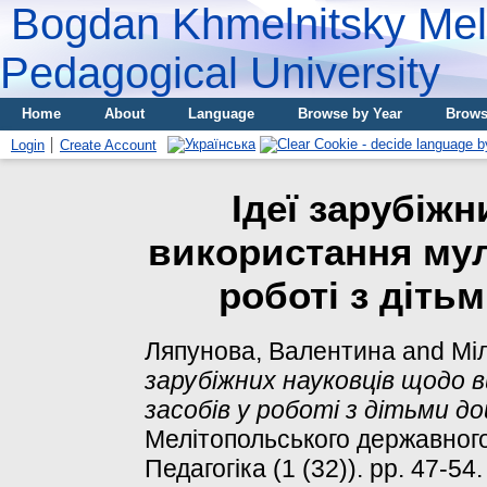
Bogdan Khmelnitsky Meli
Pedagogical University
Home
About
Language
Browse by Year
Brows
Login
Create Account
Ідеї зарубіж
використання мул
роботі з діть
Ляпунова, Валентина
and
Мі
зарубіжних науковців щодо
засобів у роботі з дітьми до
Мелітопольського державного 
Педагогіка (1 (32)). pp. 47-5