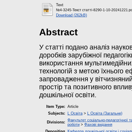
Text
№4-3245-Текст статті-8290-1-10-20241221.pd
Download (262kB)
Abstract
У статті подано аналіз науко
доробків зарубіжної педагогі
використання мультимедійни
технологій з метою їхнього 
запровадження у вітчизняний
простір та позитивного вплив
дошкільної освіти.
Item Type:
Article
Subjects:
L Освіта
>
L Освіта (Загальне)
Факультет соціально-педагогічної т
Divisions:
роботи
>
Фахові видання
Depositing
Кафедра дошкільної освіти і соціал