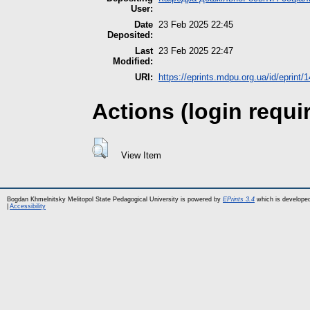
User:
Date
23 Feb 2025 22:45
Deposited:
Last
23 Feb 2025 22:47
Modified:
URI:
https://eprints.mdpu.org.ua/id/eprint/
Actions (login requi
View Item
Bogdan Khmelnitsky Melitopol State Pedagogical University is powered by
EPrints 3.4
which is develope
|
Accessibility