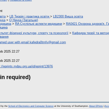
nt
віта
>
LB Теорія і практика освіти
>
LB2300 Вища освіта
аука
>
Q Наука (Загальне)
едицина
>
RA Суспільні аспекти медицини
>
RA0421 Охорона здоров'я. Гі
ицина
льтет фізичної культури, спорту та психології
>
Кафедра теорії та метод
вання
med user with email
kafedra0tmfv@gmail.com
eb 2025 22:27
eb 2025 22:27
s://eprints.mdpu.org.ua/id/eprint/13976
in required)
d by the
School of Electronics and Computer Science
at the University of Southampton.
About EPrints
|
Acce