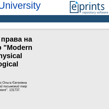
University
 права на
р "Modern
hysical
ogical
ко Ольга Євгенівна
ий письмовий твір
tent".
131737.