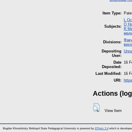
Item Type:
Pate
L Ос
Q Н
Subjects:
R М
мед
Факу
Divisions:
вихо
Depositing
Unna
User:
Date
16 F
Deposited:
Last Modified:
16 F
URI:
http
Actions (log
View Item
Bogdan Khmelnitsky Melitopol State Pedagogical University is powered by
EPrints 3.4
which is develope