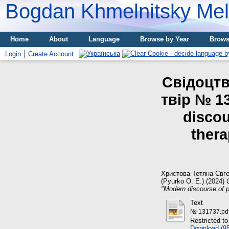
Bogdan Khmelnitsky Meli
Home
About
Language
Browse by Year
Brows
Login
Create Account
Свідоцтв
твір № 1
discou
thera
Христова Тетяна Євге
(Pyurko O. E.) (2024)
"Modern discourse of p
Text
№ 131737.pd
Restricted to
Download (9