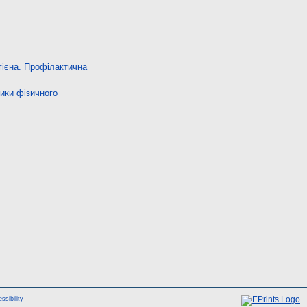
гієна. Профілактична
ики фізичного
ssibility