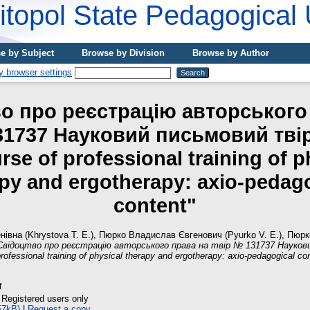
topol State Pedagogical 
e by Subject
Browse by Division
Browse by Author
о про реєстрацію авторського
31737 Науковий письмовий тві
rse of professional training of p
py and ergotherapy: axio-pedag
content"
нівна (Khrystova T. E.), Пюрко Владислав Євгенович (Pyurko V. E.), Пюр
Свідоцтво про реєстрацію авторського права на твір № 131737 Науков
rofessional training of physical therapy and ergotherapy: axio-pedagogical con
f
 Registered users only
57kB)
|
Request a copy