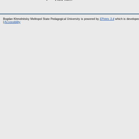
Bogdan Khmelnitsky Melitopol State Pedagogical University is powered by
EPrints 3.4
which is develope
|
Accessibility