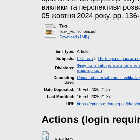
виклики та перспективи розв
05 жовтня 2024 року. pp. 136
Text
тези_мелітополь.pdf
Download (1MB)
Item Type:
Article
Subjects:
L Освіта
>
LB Теорія і практика 
Факультет інформатики, математ
Divisions:
майстерності
Depositing
Unnamed user with email
volikall
User:
Date Deposited:
16 Feb 2025 21:37
Last Modified:
16 Feb 2025 21:37
URI:
https://eprints.mdpu.org.ua/id/epri
Actions (login requi
View Item