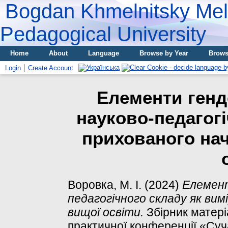
Bogdan Khmelnitsky Meli
Pedagogical University
Home
About
Language
Browse by Year
Brows
Login
Create Account
Елементи генд
науково-педагогі
прихованого на
Воровка, М. І.
(2024)
Елемент
педагогічного складу як вим
вищої освіти.
Збірник матеріа
практичної конференції «Суч