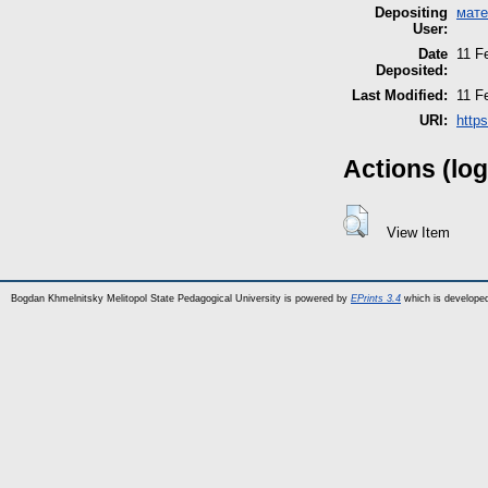
Depositing
мате
User:
Date
11 F
Deposited:
Last Modified:
11 F
URI:
https
Actions (log
View Item
Bogdan Khmelnitsky Melitopol State Pedagogical University is powered by
EPrints 3.4
which is develope