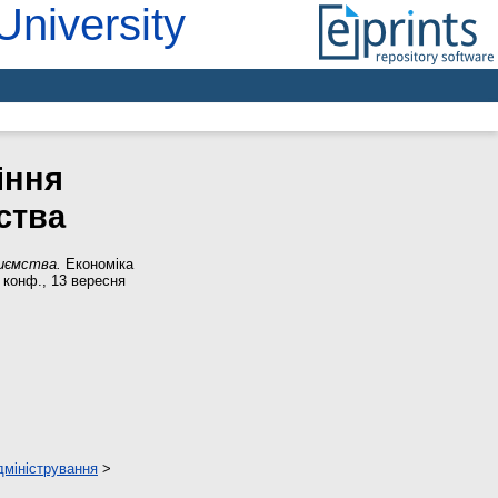
University
іння
ства
риємства.
Економіка
. конф., 13 вересня
дміністрування
>