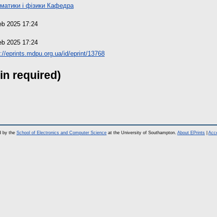
матики і фізики Кафедра
eb 2025 17:24
eb 2025 17:24
://eprints.mdpu.org.ua/id/eprint/13768
in required)
d by the
School of Electronics and Computer Science
at the University of Southampton.
About EPrints
|
Acce