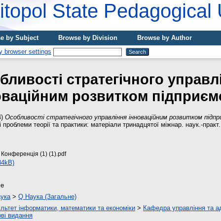
topol State Pedagogical 
e by Subject
Browse by Division
Browse by Author
бливості стратегічного управл
оваційним розвитком підприєм
4)
Особливості стратегічного управління інноваційним розвитком підп
 проблеми теорії та практики: матеріали тринадцятої міжнар. наук.-практ
 Конференція (1) (1).pdf
34kB)
le
ука
>
Q Наука (Загальне)
льтет інформатики, математики та економіки
>
Кафедра управління та а
ві видання