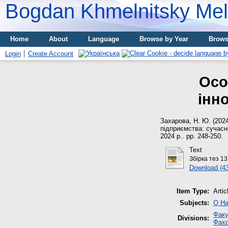
Bogdan Khmelnitsky Meli
Home
About
Language
Browse by Year
Brows
Login
Create Account
Осо
інн
Захарова, Н. Ю.
(202
підприємства: сучасні
2024 р.. pp. 248-250.
Text
Збірка тез 13
Download (4
Item Type:
Artic
Subjects:
Q На
Факу
Divisions:
Фахо