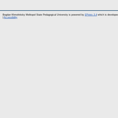
Bogdan Khmelnitsky Melitopol State Pedagogical University is powered by
EPrints 3.4
which is develope
|
Accessibility