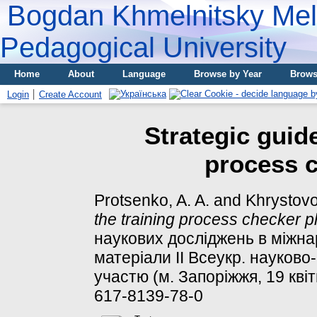
Bogdan Khmelnitsky Meli
Pedagogical University
Home
About
Language
Browse by Year
Brows
Login
Create Account
Strategic guide
process c
Protsenko, A. A.
and
Khrystovoi
the training process checker p
наукових досліджень в міжна
матеріали ІІ Всеукр. науково
участю (м. Запоріжжя, 19 квіт
617-8139-78-0