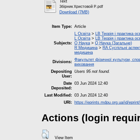
Text
Збірник Христовой Р..pdf
Download (7MB)
Item Type:
Article
L Освіта
>
LB Теорія і практика ос
L Освіта
>
LB Теорія і практика ос
Subjects:
Q Наука
>
Q Наука (Загальне)
R Медицина
>
RA Суспільні аспек
медицина
Факультет фізичної культури, спор
Divisions:
виховання
Depositing
Users 95 not found.
User:
Date
03 Jun 2024 12:40
Deposited:
Last Modified:
03 Jun 2024 12:40
URI:
https://eprints.mdpu.org.ua/id/eprin
Actions (login requi
View Item