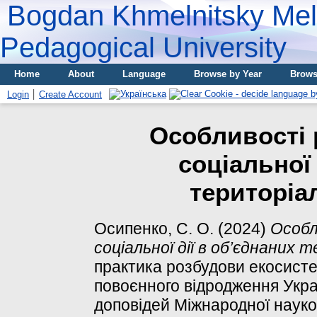
Bogdan Khmelnitsky Meli
Pedagogical University
Home
About
Language
Browse by Year
Brows
Login
Create Account
Особливості р
соціальної 
територіа
Осипенко, С. О.
(2024)
Особл
соціальної дії в об’єднаних
практика розбудови екосист
повоєнного відродження Украї
доповідей Міжнародної науко