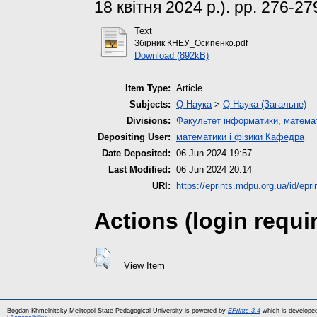
18 квітня 2024 р.). pp. 276-27
Text
Збірник КНЕУ_Осипенко.pdf
Download (892kB)
Item Type:
Article
Subjects:
Q Наука
>
Q Наука (Загальне)
Divisions:
Факультет інформатики, математ
Depositing User:
математики і фізики Кафедра
Date Deposited:
06 Jun 2024 19:57
Last Modified:
06 Jun 2024 20:14
URI:
https://eprints.mdpu.org.ua/id/epr
Actions (login requi
View Item
Bogdan Khmelnitsky Melitopol State Pedagogical University is powered by
EPrints 3.4
which is develope