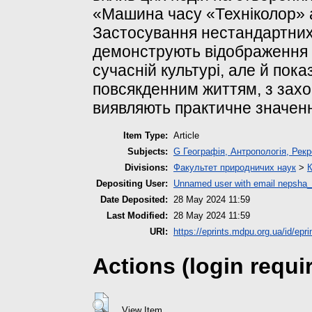
«Машина часу «Техніколор» 
Застосування нестандартних
демонструють відображення і
сучасній культурі, але й пока
повсякденним життям, з зах
виявляють практичне значенн
Item Type:
Article
Subjects:
G Географія, Антропологія, Рекр
Divisions:
Факультет природничих наук
>
К
Depositing User:
Unnamed user with email
nepsha_
Date Deposited:
28 May 2024 11:59
Last Modified:
28 May 2024 11:59
URI:
https://eprints.mdpu.org.ua/id/epr
Actions (login requi
View Item