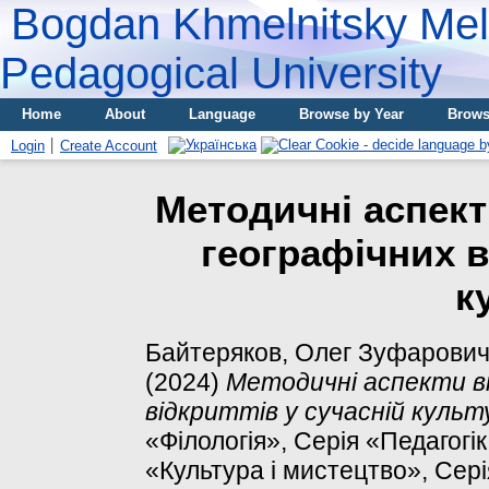
Bogdan Khmelnitsky Meli
Pedagogical University
Home
About
Language
Browse by Year
Brows
Login
Create Account
Методичні аспект
географічних в
к
Байтеряков, Олег Зуфарови
(2024)
Методичні аспекти ві
відкриттів у сучасній культу
«Філологія», Серія «Педагогік
«Культура і мистецтво», Серія