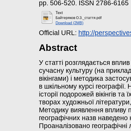
pp. 506-520. ISSN 2786-6165
Text
Байтеряков О.З._стаття.pdf
Download (2MB)
Official URL:
http://perspective
Abstract
У статті розглядається вплив 
сучасну культуру (на приклад
вікінгами) і методика застос
в шкільному курсі географії
історії подорожей вікінгів та 
творах художньої літератури,
Методику виявлення впливу п
географічних назв наведено н
Проаналізовано географічні 