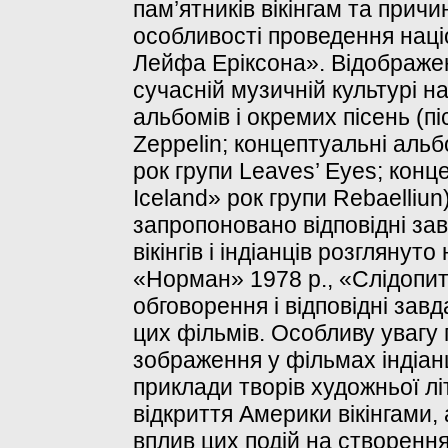
пам’ятників вікінгам та прич
особливості проведення нац
Лейфа Еріксона». Відображен
сучасній музичній культурі н
альбомів і окремих пісень (п
Zeppelin; концептуальні аль
рок групи Leaves’ Eyes; кон
Iceland» рок групи Rebaelliu
запропоновано відповідні за
вікінгів і індіанців розглянут
«Норман» 1978 р., «Слідопит
обговорення і відповідні завд
цих фільмів. Особливу увагу
зображення у фільмах індіанці
приклади творів художньої лі
відкриття Америки вікінгами,
вплив цих подій на створенн