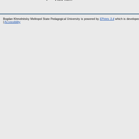
Bogdan Khmelnitsky Melitopol State Pedagogical University is powered by
EPrints 3.4
which is develope
|
Accessibility