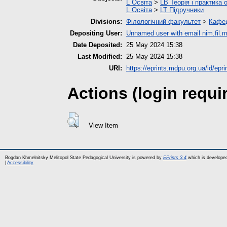
L Освіта
>
LB Теорія і практика 
L Освіта
>
LT Підручники
Divisions:
Філологічний факультет
>
Кафед
Depositing User:
Unnamed user with email
nim.fil
Date Deposited:
25 May 2024 15:38
Last Modified:
25 May 2024 15:38
URI:
https://eprints.mdpu.org.ua/id/epr
Actions (login requi
View Item
Bogdan Khmelnitsky Melitopol State Pedagogical University is powered by
EPrints 3.4
which is develope
|
Accessibility