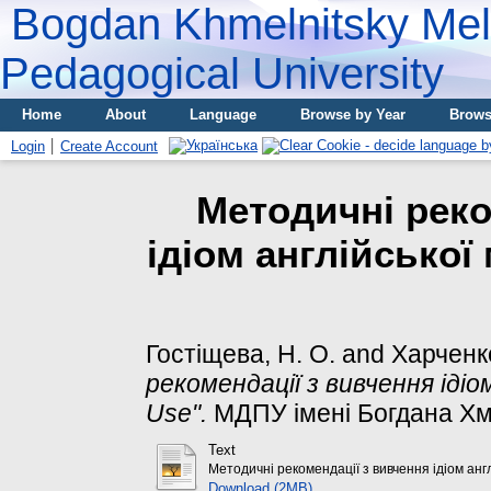
Bogdan Khmelnitsky Meli
Pedagogical University
Home
About
Language
Browse by Year
Brows
Login
Create Account
Методичні реко
ідіом англійської 
Гостіщева, Н. О.
and
Харченко,
рекомендації з вивчення ідіом
Use".
МДПУ імені Богдана Хм
Text
Методичні рекомендації з вивчення ідіом англ
Download (2MB)