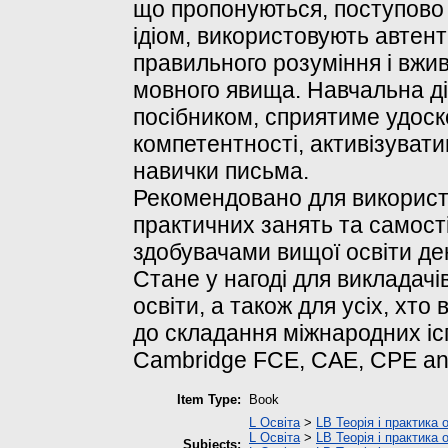
що пропонуються, поступово 
ідіом, використовують автен
правильного розуміння і вжи
мовного явища. Навчальна д
посібником, сприятиме удос
компетентності, активізуват
навички письма.
Рекомендовано для використа
практичних занять та самості
здобувачами вищої освіти де
Стане у нагоді для викладачі
освіти, а також для усіх, хто
до складання міжнародних ісп
Cambridge FCE, CAE, CPE an
Item Type:
Book
L Освіта
>
LB Теорія і практика 
L Освіта
>
LB Теорія і практика 
Subjects: