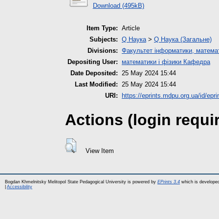
Download (495kB)
Item Type:
Article
Subjects:
Q Наука
>
Q Наука (Загальне)
Divisions:
Факультет інформатики, математ
Depositing User:
математики і фізики Кафедра
Date Deposited:
25 May 2024 15:44
Last Modified:
25 May 2024 15:44
URI:
https://eprints.mdpu.org.ua/id/epr
Actions (login requi
View Item
Bogdan Khmelnitsky Melitopol State Pedagogical University is powered by
EPrints 3.4
which is develope
|
Accessibility