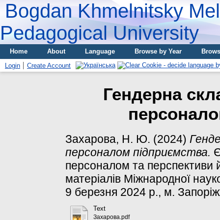
Bogdan Khmelnitsky Meli
Pedagogical University
Home
About
Language
Browse by Year
Brows
Login
Create Account
Гендерна скл
персонало
Захарова, Н. Ю.
(2024)
Генде
персоналом підприємства.
Є
персоналом та перспективи йо
матеріалів Міжнародної наук
9 березня 2024 р., м. Запоріж
Text
Захарова.pdf