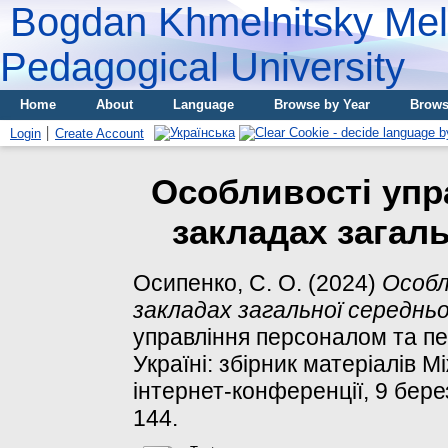
Bogdan Khmelnitsky Meli
Pedagogical University
Home
About
Language
Browse by Year
Brows
Login
Create Account
Особливості упр
закладах загаль
Осипенко, С. О.
(2024)
Особл
закладах загальної середньо
управління персоналом та пе
Україні: збірник матеріалів 
інтернет-конференції, 9 берез
144.