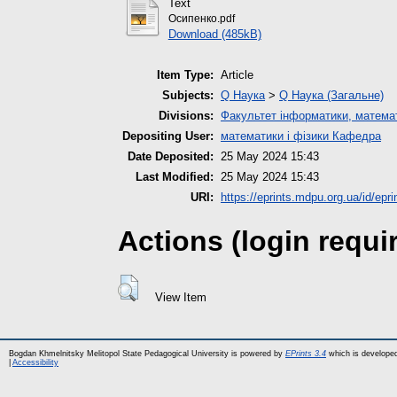
Text
Осипенко.pdf
Download (485kB)
Item Type:
Article
Subjects:
Q Наука
>
Q Наука (Загальне)
Divisions:
Факультет інформатики, математ
Depositing User:
математики і фізики Кафедра
Date Deposited:
25 May 2024 15:43
Last Modified:
25 May 2024 15:43
URI:
https://eprints.mdpu.org.ua/id/epr
Actions (login requi
View Item
Bogdan Khmelnitsky Melitopol State Pedagogical University is powered by
EPrints 3.4
which is develope
|
Accessibility