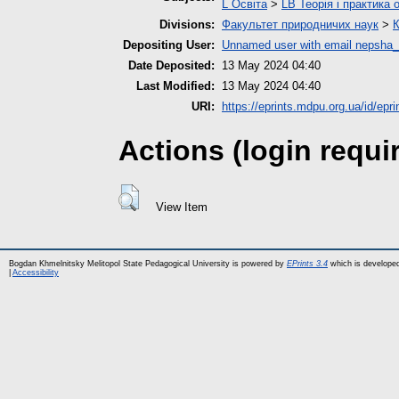
L Освіта
>
LB Теорія і практика 
Divisions:
Факультет природничих наук
>
К
Depositing User:
Unnamed user with email
nepsha_
Date Deposited:
13 May 2024 04:40
Last Modified:
13 May 2024 04:40
URI:
https://eprints.mdpu.org.ua/id/epr
Actions (login requi
View Item
Bogdan Khmelnitsky Melitopol State Pedagogical University is powered by
EPrints 3.4
which is develope
|
Accessibility