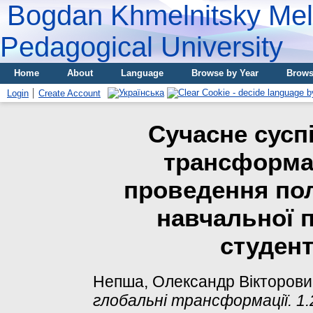
Bogdan Khmelnitsky Meli
Pedagogical University
Home
About
Language
Browse by Year
Brows
Login
Create Account
Сучасне сусп
трансформац
проведення по
навчальної п
студент
Непша, Олександр Вікторови
глобальні трансформації. 1