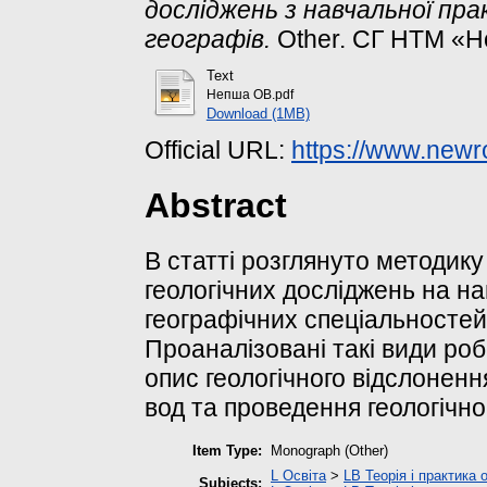
досліджень з навчальної пра
географів.
Other. СГ НТМ «Но
Text
Непша ОВ.pdf
Download (1MB)
Official URL:
https://www.newr
Abstract
В статті розглянуто методику
геологічних досліджень на нав
географічних спеціальностей 
Проаналізовані такі види роб
опис геологічного відслоненн
вод та проведення геологічно
Item Type:
Monograph (Other)
L Освіта
>
LB Теорія і практика 
Subjects: