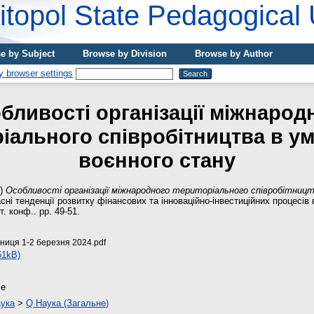
topol State Pedagogical 
e by Subject
Browse by Division
Browse by Author
бливості організації міжнарод
іального співробітництва в ум
воєнного стану
4)
Особливості організації міжнародного територіального співробітництв
ні тенденції розвитку фінансових та інноваційно-інвестиційних процесів в
т. конф.. pp. 49-51.
ниця 1-2 березня 2024.pdf
51kB)
le
ука
>
Q Наука (Загальне)