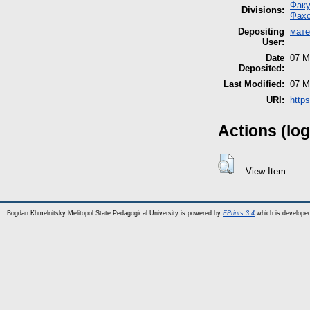
Факу
Divisions:
Фахо
Depositing
мате
User:
Date
07 M
Deposited:
Last Modified:
07 M
URI:
https
Actions (log
View Item
Bogdan Khmelnitsky Melitopol State Pedagogical University is powered by
EPrints 3.4
which is develope