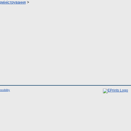
дміністрування
>
ssibility