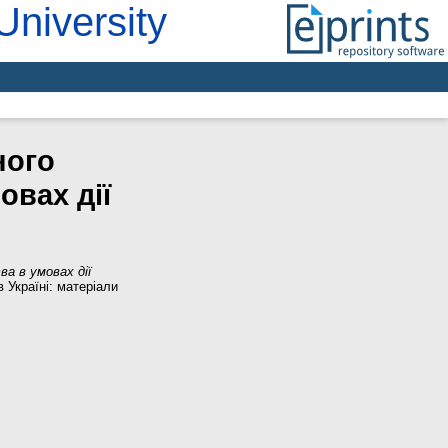
University
ного
овах дії
а в умовах дії
 Україні: матеріали