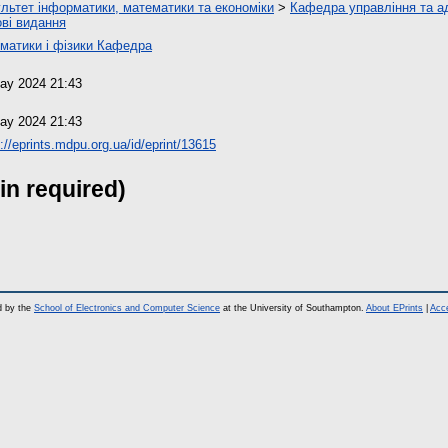
льтет інформатики, математики та економіки
>
Кафедра управління та а
ві видання
матики і фізики Кафедра
ay 2024 21:43
ay 2024 21:43
://eprints.mdpu.org.ua/id/eprint/13615
in required)
d by the
School of Electronics and Computer Science
at the University of Southampton.
About EPrints
|
Acce