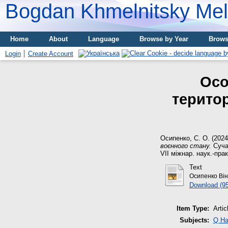
Bogdan Khmelnitsky Meli
Home
About
Language
Browse by Year
Brows
Login
Create Account
Осо
територ
Осипенко, С. О.
(202
воєнного стану.
Сучас
VII міжнар. наук.-прак
Text
Осипенко Він
Download (9
Item Type:
Artic
Subjects:
Q На