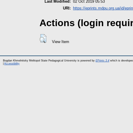
Last Modified:
02 Oct 2019 05:53
URI:
https://eprints.mdpu.org.ua/id/epri
Actions (login requi
View Item
Bogdan Khmelnitsky Melitopol State Pedagogical University is powered by
EPrints 3.4
which is develope
|
Accessibility