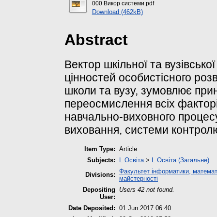
000 Викор системи.pdf
Download (462kB)
Abstract
Вектор шкільної та вузівсько
цінностей особистісного розви
школи та вузу, зумовлює при
переосмислення всіх факторів
навчально-виховного процесу,
виховання, системи контролю
Item Type:
Article
Subjects:
L Освіта
>
L Освіта (Загальне)
Факультет інформатики, математ
Divisions:
майстерності
Depositing
Users 42 not found.
User:
Date Deposited:
01 Jun 2017 06:40