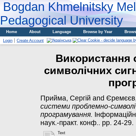
Bogdan Khmelnitsky Meli
Pedagogical University
Home
About
Language
Browse by Year
Brows
Login
Create Account
Використання 
символічних сигн
прог
Прийма, Сергій
and
Єремєєв,
системи проблемно-символіч
програмування.
Інформаційні 
наук.-практ. конф.. pp. 24-29.
Text