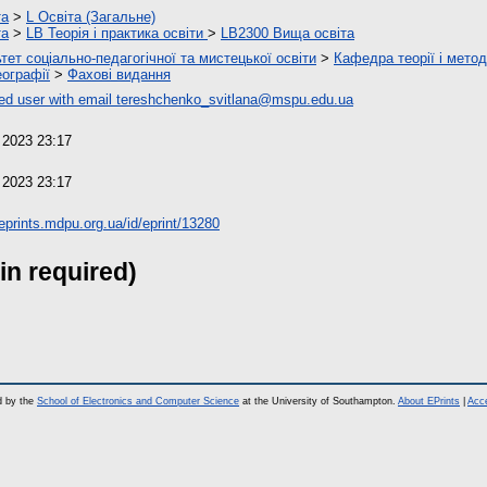
та
>
L Освіта (Загальне)
та
>
LB Теорія і практика освіти
>
LB2300 Вища освіта
тет соціально-педагогічної та мистецької освіти
>
Кафедра теорії і метод
еографії
>
Фахові видання
d user with email
tereshchenko_svitlana@mspu.edu.ua
 2023 23:17
 2023 23:17
/eprints.mdpu.org.ua/id/eprint/13280
in required)
d by the
School of Electronics and Computer Science
at the University of Southampton.
About EPrints
|
Acce