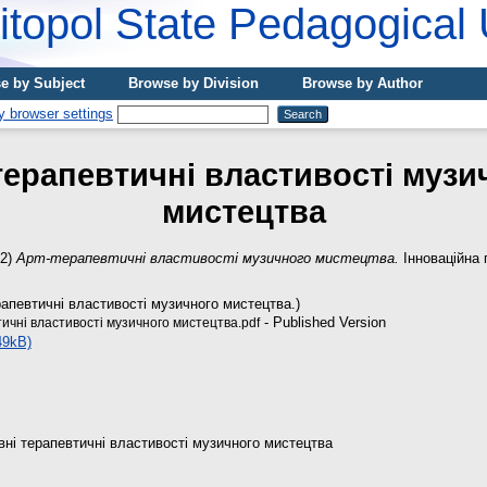
topol State Pedagogical 
e by Subject
Browse by Division
Browse by Author
терапевтичні властивості музи
мистецтва
22)
Арт-терапевтичні властивості музичного мистецтва.
Інноваційна п
рапевтичні властивості музичного мистецтва.)
- Published Version
ичні властивості музичного мистецтва.pdf
49kB)
овні терапевтичні властивості музичного мистецтва