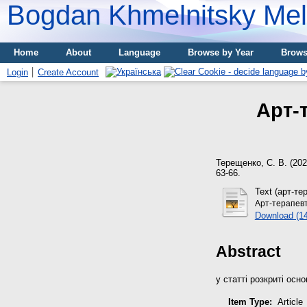
Bogdan Khmelnitsky Meli
Home
About
Language
Browse by Year
Brows
Login
Create Account
Арт-
Терещенко, С. В.
(20
63-66.
Text (арт-те
Арт-терапевт
Download (1
Abstract
у статті розкриті осн
Item Type:
Article