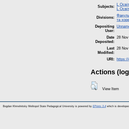
L Осві
Subjects:
L Осві
Факуль
Divisions:
та хор
Depositing
Unname
User:
Date
28 Nov
Deposited:
Last
28 Nov
Modified:
URI:
https:/
Actions (log
View Item
Bogdan Khmelnitsky Melitopol State Pedagogical University is powered by
EPrints 3.4
which is develope