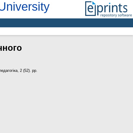
University
чного
едагогіка, 2 (52). pp.