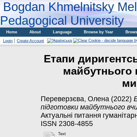
Bogdan Khmelnitsky Meli
Pedagogical University
Home
About
Language
Browse by Year
Brows
Login
Create Account
Етапи диригентсь
майбутнього 
ми
Переверзєва, Олена
(2022)
підготовки майбутнього вч
Актуальнi питання гуманiтарни
ISSN 2308-4855
Text