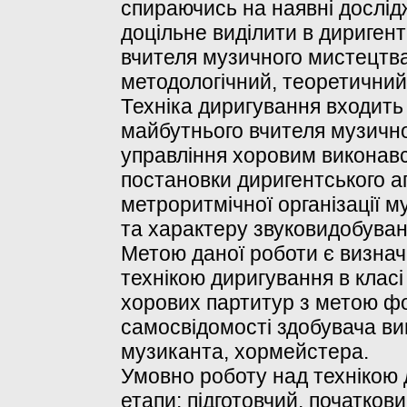
спираючись на наявні дослідж
доцільне виділити в диригент
вчителя музичного мистецтва,
методологічний, теоретичний
Техніка диригування входить 
майбутнього вчителя музично
управління хоровим виконавс
постановки диригентського ап
метроритмічної організації м
та характеру звуковидобуванн
Метою даної роботи є визнач
технікою диригування в клас
хорових партитур з метою ф
самосвідомості здобувача вищ
музиканта, хормейстера.
Умовно роботу над технікою 
етапи: підготовчий, початкови