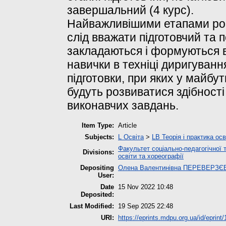
завершальний (4 курс).
Найважливішими етапами роб
слід вважати підготовчий та 
закладаються і формуються вс
навички в техніці диригуванн
підготовки, при яких у майбу
будуть розвиватися здібності
виконавчих завдань.
Item Type:
Article
Subjects:
L Освіта
>
LB Теорія і практика ос
Факультет соціально-педагогічної 
Divisions:
освіти та хореографії
Depositing
Олена Валентинівна ПЕРЕВЕРЗЄ
User:
Date
15 Nov 2022 10:48
Deposited:
Last Modified:
19 Sep 2025 22:48
URI:
https://eprints.mdpu.org.ua/id/eprint