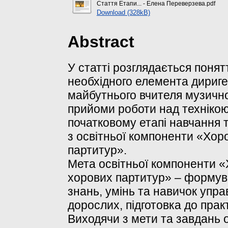
Стаття Етапи... - Елена Переверзева.pdf
Download (328kB)
Abstract
У статті розглядається понят
необхідного елемента дириге
майбутнього вчителя музично
прийоми роботи над технікою
початковому етапі навчання т
з освітньої компоненти «Хор
партитур».
Мета освітньої компоненти «
хорових партитур» – формув
знань, умінь та навичок упра
дорослих, підготовка до прак
Виходячи з мети та завдань о