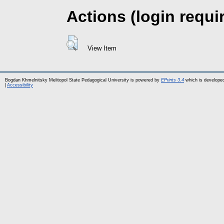
Actions (login requi
View Item
Bogdan Khmelnitsky Melitopol State Pedagogical University is powered by
EPrints 3.4
which is develope
|
Accessibility