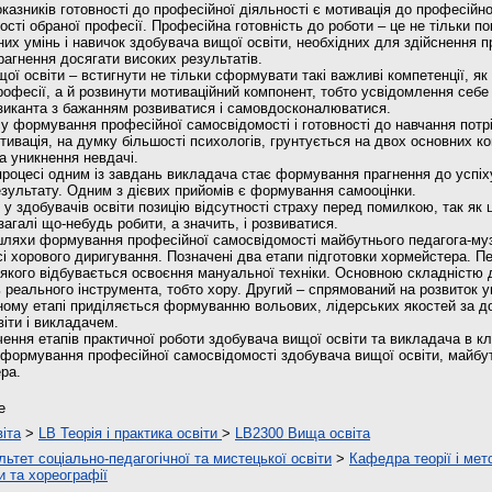
азників готовності до професійної діяльності є мотивація до професійно
сті обраної професії. Професійна готовність до роботи – це не тільки п
их умінь і навичок здобувача вищої освіти, необхідних для здійснення п
прагнення досягати високих результатів.
ої освіти – встигнути не тільки сформувати такі важливі компетенції, я
рофесії, а й розвинути мотиваційний компонент, тобто усвідомлення себе
зиканта з бажанням розвиватися і самовдосконалюватися.
у формування професійної самосвідомості і готовності до навчання потрі
отивація, на думку більшості психологів, грунтується на двох основних к
а уникнення невдачі.
роцесі одним із завдань викладача стає формування прагнення до успіх
зультату. Одним з дієвих прийомів є формування самооцінки.
 здобувачів освіти позицію відсутності страху перед помилкою, так як 
агалі що-небудь робити, а значить, і розвиватися.
шляхи формування професійної самосвідомості майбутнього педагога-муз
асі хорового диригування. Позначені два етапи підготовки хормейстера. П
і якого відбувається освоєння мануальної техніки. Основною складністю 
 реального інструмента, тобто хору. Другий – спрямований на розвиток у
ому етапі приділяється формуванню вольових, лідерських якостей за д
іти і викладачем.
чення етапів практичної роботи здобувача вищої освіти та викладача в кл
формування професійної самосвідомості здобувача вищої освіти, майбут
ра.
e
іта
>
LB Теорія і практика освіти
>
LB2300 Вища освіта
ьтет соціально-педагогічної та мистецької освіти
>
Кафедра теорії і мет
и та хореографії