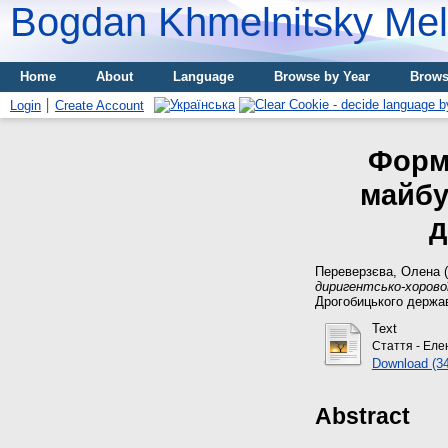
Bogdan Khmelnitsky Meli
Home
About
Language
Browse by Year
Brows
Login
Create Account
Форм
майбу
д
Переверзєва, Олена
(
диригентсько-хорової
Дрогобицького державн
Text
Стаття - Еле
Download (3
Abstract