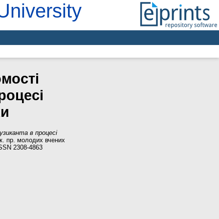
University
мості
роцесі
ки
узиканта в процесі
к. пр. молодих вчених
ISSN 2308-4863