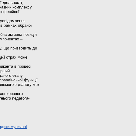
ї діяльності,
оказник комплексу
рофесійної
к усвідомлення
 в рамках обраної
бна активна позиція
омпонентах –
у, що призводить до
цей страх може
иканта в процесі
ерший –
даного етапу
правлінської функції.
опомогою діалогу між
асі хорового
нього педагога-
одики музичної