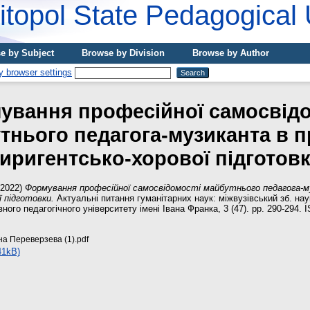
topol State Pedagogical 
e by Subject
Browse by Division
Browse by Author
ування професійної самосвідо
тнього педагога-музиканта в п
иригентсько-хорової підготов
2022)
Формування професійної самосвідомості майбутнього педагога-м
 підготовки.
Актуальні питання гуманітарних наук: міжвузівський зб. нау
ого педагогічного університету імені Івана Франка, 3 (47). pp. 290-294. 
на Переверзева (1).pdf
41kB)