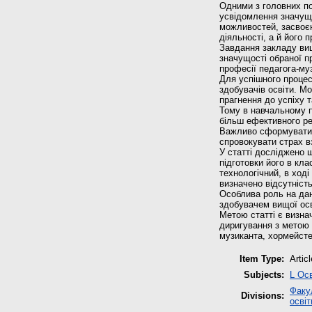
Одними з головних пок
усвідомлення значущо
можливостей, засвоєн
діяльності, а й його 
Завдання закладу вищ
значущості обраної п
професії педагога-му
Для успішного процес
здобувачів освіти. М
прагнення до успіху т
Тому в навчальному п
більш ефективного ре
Важливо сформувати у
спровокувати страх вз
У статті досліджено 
підготовки його в кл
технологічний, в ход
визначено відсутність
Особлива роль на дан
здобувачем вищої осв
Метою статті є визна
диригування з метою 
музиканта, хормейсте
Item Type:
Articl
Subjects:
L Осв
Факул
Divisions:
освіт