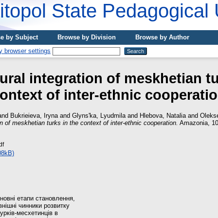
topol State Pedagogical 
e by Subject
Browse by Division
Browse by Author
ural integration of meskhetian tu
ontext of inter-ethnic cooperati
and
Bukrieieva, Iryna
and
Glyns'ka, Lyudmila
and
Hlebova, Natalia
and
Oleks
on of meskhetian turks in the context of inter-ethnic cooperation.
Amazonia, 10 
df
08kB)
сновні етапи становлення,
овнішні чинники розвитку
урків-месхетинців в