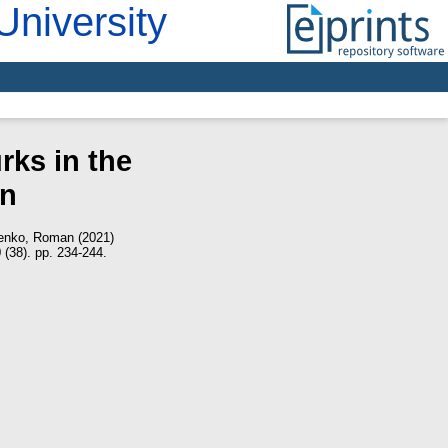
University
rks in the
on
enko, Roman
(2021)
(38). pp. 234-244.