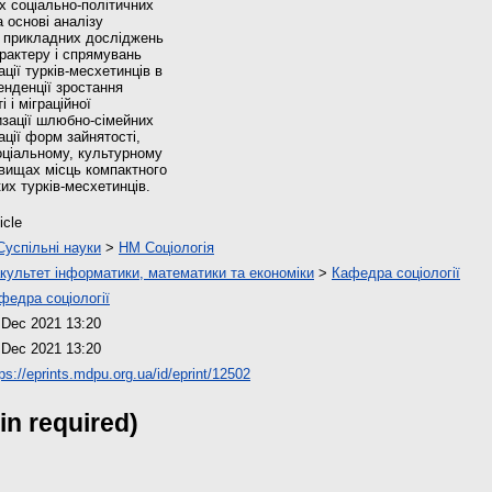
х соціально-політичних
 основі аналізу
і прикладних досліджень
арактеру і спрямувань
ції турків-месхетинців в
енденції зростання
 і міграційної
изації шлюбно-сімейних
ації форм зайнятості,
оціальному, культурному
вищах місць компактного
их турків-месхетинців.
icle
Суспільні науки
>
HM Соціологія
культет інформатики, математики та економіки
>
Кафедра соціології
федра соціології
 Dec 2021 13:20
 Dec 2021 13:20
tps://eprints.mdpu.org.ua/id/eprint/12502
in required)