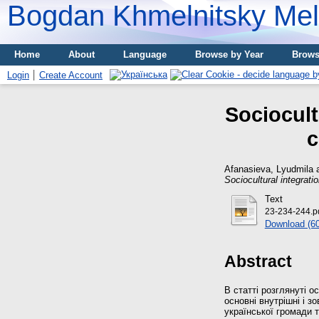
Bogdan Khmelnitsky Meli
Home
About
Language
Browse by Year
Brows
Login
Create Account
Sociocult
c
Afanasieva, Lyudmila
Sociocultural integrati
Text
23-234-244.p
Download (6
Abstract
В статті розглянуті о
основні внутрішні і з
української громади т