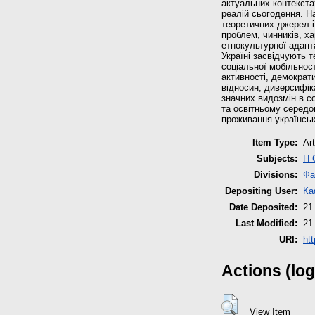
актуальних контекста
реалій сьогодення. На
теоретичних джерел 
проблем, чинників, х
етнокультурної адапта
Україні засвідчують т
соціальної мобільності
активності, демократ
відносин, диверсифік
значних видозмін в с
та освітньому середо
проживання українськ
Item Type:
Art
Subjects:
H 
Divisions:
Фа
Depositing User:
Ка
Date Deposited:
21
Last Modified:
21
URI:
ht
Actions (log
View Item