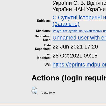
України С. В. Віднянсь
України НАН України,
C Супутні історичні 
Subjects:
(Загальне)
Divisions:
Факультет суспільно-гуманітарних на
Depositing
Unnamed user with e
User:
Date
22 Jun 2021 17:20
Deposited:
Last
28 Oct 2021 09:15
Modified:
https://eprints.mdpu.o
URI:
Actions (login requi
View Item