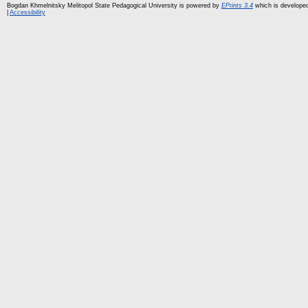
Bogdan Khmelnitsky Melitopol State Pedagogical University is powered by
EPrints 3.4
which is develope
|
Accessibility