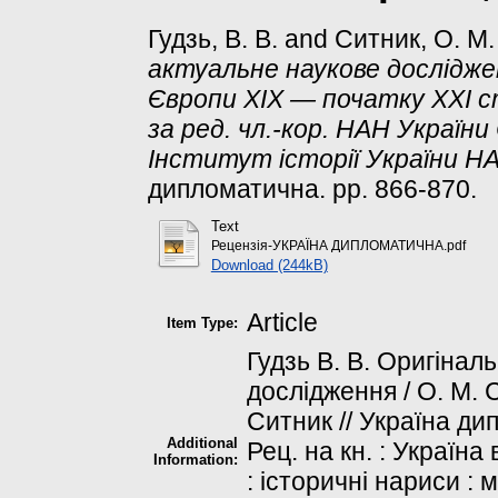
Гудзь, В. В.
and
Ситник, О. М.
актуальне наукове дослідженн
Європи ХІХ — початку ХХІ ст
за ред. чл.-кор. НАН України 
Інститут історії України НАН
дипломатична. pp. 866-870.
Text
Рецензiя-УКРАЇНА ДИПЛОМАТИЧНА.pdf
Download (244kB)
Article
Item Type:
Гудзь В. В. Оригінал
дослідження / О. М. Си
Ситник // Україна ди
Additional
Рец. на кн. : Україна
Information:
: історичні нариси : 