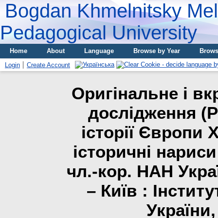
Bogdan Khmelnitsky Meli
Pedagogical University
Home
About
Language
Browse by Year
Brows
Login
Create Account
Оригінальне і вк
дослідження (Ре
історії Європи Х
історичні нариси 
чл.-кор. НАН Укра
– Київ : Інститу
України, 