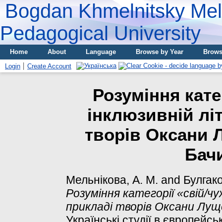
Bogdan Khmelnitsky Meli
Pedagogical University
Home
About
Language
Browse by Year
Brows
Login
Create Account
Розуміння кате
інклюзивній літ
творів Оксани 
Бач
Мельнікова, А. М.
and
Булгако
Розуміння категорії «свій/чу
прикладі творів Оксани Луще
Українські студії в європейськ