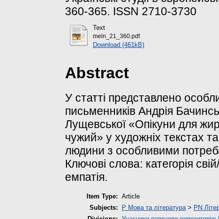
360-365. ISSN 2710-3730
Text
meln_21_360.pdf
Download (461kB)
Abstract
У статті представлено особли
письменників Андрія Бачинсь
Лущевської «Опікуни для жира
чужий» у художніх текстах та
людини з особливими потреб
Ключові слова: категорія свій
емпатія.
Item Type:
Article
Subjects:
P Мова та література
>
PN Літер
Divisions:
Учасники-партнери репозиторі