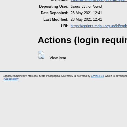
Depositing User:
Users 33 not found.
Date Deposited:
28 May 2021 12:41
Last Modified:
28 May 2021 12:41
URI:
https://eprints.mdpu.org.ua/id/epri
Actions (login requi
View Item
Bogdan Khmelnitsky Melitopol State Pedagogical University is powered by
EPrints 3.4
which is develope
|
Accessibility