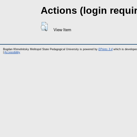
Actions (login requi
View Item
Bogdan Khmelnitsky Melitopol State Pedagogical University is powered by
EPrints 3.4
which is develope
|
Accessibility