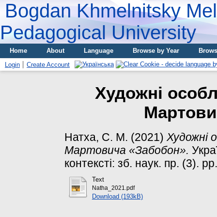
Bogdan Khmelnitsky Meli
Pedagogical University
Home
About
Language
Browse by Year
Brows
Login
Create Account
Художні особл
Мартови
Натха, С. М.
(2021)
Художні 
Мартовича «Забобон».
Украї
контексті: зб. наук. пр. (3). 
Text
Natha_2021.pdf
Download (193kB)