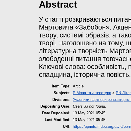
Abstract
У статті розкриваються пита
Мартовича «Забобон». Акцент
твору, системі образів, а так
творі. Наголошено на тому, щ
літературна творчість Марто
злободенні питання тогочасно
Ключові слова: особливість, 
спадщина, історична повість.
Item Type:
Article
Subjects:
P Мова та література
>
PN Літер
Divisions:
Учасники-партнери репозиторі
Depositing User:
Users 33 not found.
Date Deposited:
13 May 2021 05:45
Last Modified:
13 May 2021 05:45
URI:
https://eprints.mdpu.org.ua/id/epri