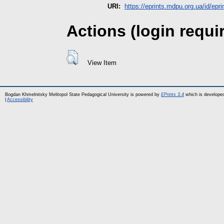
URI:
https://eprints.mdpu.org.ua/id/epri
Actions (login requi
View Item
Bogdan Khmelnitsky Melitopol State Pedagogical University is powered by
EPrints 3.4
which is develope
|
Accessibility