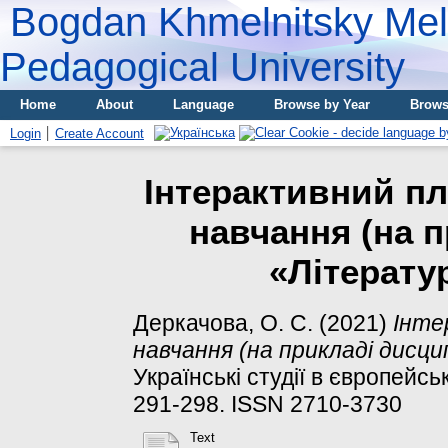
Bogdan Khmelnitsky Meli
Pedagogical University
Home
About
Language
Browse by Year
Brows
Login
Create Account
Інтерактивний пл
навчання (на 
«Літератур
Деркачова, О. С.
(2021)
Інте
навчання (на прикладі дисци
Українські студії в європейськ
291-298. ISSN 2710-3730
Text