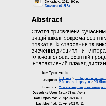
Derkachova_2021_291.pdf
Download (648kB)
Abstract
Стаття присвячена сучасним
вищій школі, зокрема освітн
плакатів. Їх створення та ви
вивчення дисципліни «Літерат
Ключові слова: освітній проц
інтерактивний плакат, дистан
Item Type:
Article
L Освіта
>
LB Теорія і практика 
Subjects:
P Мова та література
>
PN Літер
Divisions:
Учасники-партнери репозиторі
Depositing User:
Users 33 not found.
Date Deposited:
29 Apr 2021 07:11
Last Modified:
29 Apr 2021 07:11