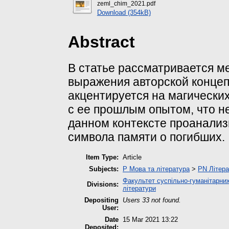
zeml_chim_2021.pdf
Download (354kB)
Abstract
В статье рассматривается м
выражения авторской конце
акцентируется на магически
с ее прошлым опытом, что не
данном контексте проанализ
символа памяти о погибших.
Item Type:
Article
Subjects:
P Мова та література
>
PN Літера
Факультет суспільно-гуманітарних
Divisions:
літератури
Depositing
Users 33 not found.
User:
Date
15 Mar 2021 13:22
Deposited: