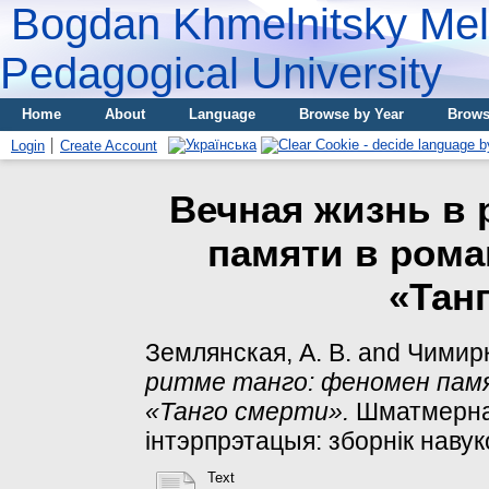
Bogdan Khmelnitsky Meli
Pedagogical University
Home
About
Language
Browse by Year
Brows
Login
Create Account
Вечная жизнь в 
памяти в ром
«Тан
Землянская, А. В.
and
Чимирк
ритме танго: феномен пам
«Танго смерти».
Шматмернас
інтэрпрэтацыя: зборнік навук
Text