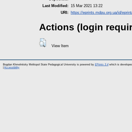
Last Modified:
15 Mar 2021 13:22
URI:
https://eprints.mdpu.org.ua/id/eprin
Actions (login requi
View Item
Bogdan Khmelnitsky Melitopol State Pedagogical University is powered by
EPrints 3.4
which is develope
|
Accessibility