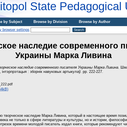
topol State Pedagogical 
e by Subject
Browse by Division
Browse by Author
ское наследие современного п
Украины Марка Ливина
ворческое наследие современного писателя Украины Марка Ливина.
Шма
 інтэрпрэтацыя : зборнік навуковых артыкулаў. pp. 222-227.
222.pdf
44kB)
но творческое наследие Марка Ливина, который в настоящее время позиц
века не только в сфере литературы и культуры, но и истории, философи
отрезок времени молодой писатель издал книги, которые рекомендуют чи