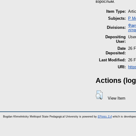
взрослым.
Item Type:
Arti
Subjects:
P М
Факу
Divisions:
літе
Depositing
User
User:
Date
26 F
Deposited:
Last Modified:
26 F
URI:
http
Actions (log
View Item
Bogdan Khmelnitsky Melitopol State Pedagogical University is powered by
EPrints 3.4
which is develope