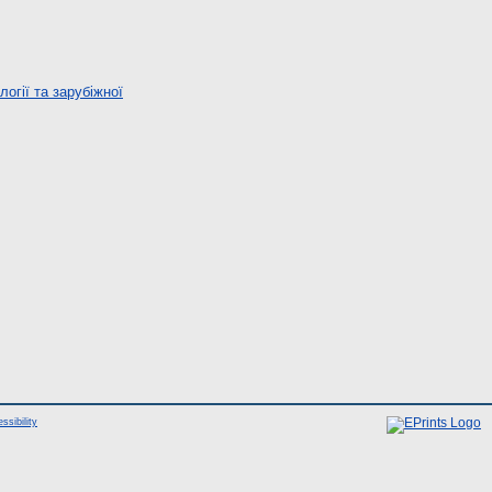
огії та зарубіжної
ssibility