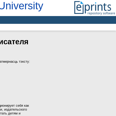
University
исателя
тмернасць тэксту:
ионирует себя как
и, издательского
тать детям и