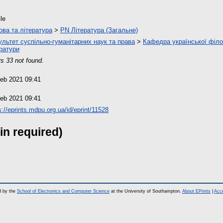
cle
ова та література
>
PN Література (Загальне)
льтет суспільно-гуманітарних наук та права
>
Кафедра української філол
ратури
s 33 not found.
eb 2021 09:41
eb 2021 09:41
s://eprints.mdpu.org.ua/id/eprint/11528
in required)
d by the
School of Electronics and Computer Science
at the University of Southampton.
About EPrints
|
Acce