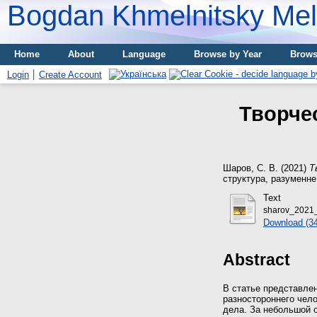
Bogdan Khmelnitsky Meli
Home
About
Language
Browse by Year
Brows
Login
Create Account
Творче
Шаров, С. В.
(2021)
Т
структура, разуменне,
Text
sharov_2021_
Download (3
Abstract
В статье представле
разностороннего чело
дела. За небольшой 