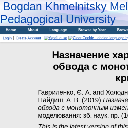
Bogdan Khmelnitsky Meli
Pedagogical University
Home
About
Language
Browse by Year
Brows
Login
Create Account
Назначение хар
обвода с мон
кр
Гавриленко, Є. А.
and
Холодн
Найдиш, А. В.
(2019)
Назначе
обвода с монотонным измен
моделювання: зб. наук. пр. (1
This is the latest version of this