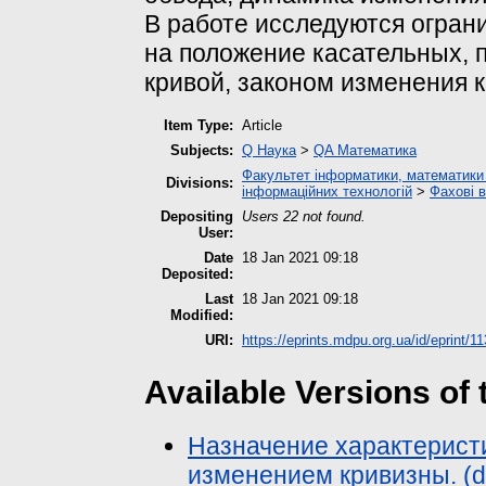
В работе исследуются огран
на положение касательных, 
кривой, законом изменения 
Item Type:
Article
Subjects:
Q Наука
>
QA Математика
Факультет інформатики, математики 
Divisions:
інформаційних технологій
>
Фахові 
Depositing
Users 22 not found.
User:
Date
18 Jan 2021 09:18
Deposited:
Last
18 Jan 2021 09:18
Modified:
URI:
https://eprints.mdpu.org.ua/id/eprint/1
Available Versions of 
Назначение характеристи
изменением кривизны. (d