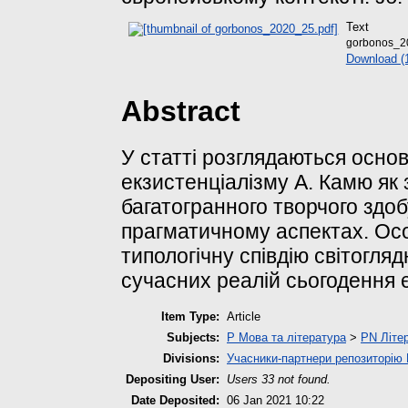
Text
gorbonos_2
Download (
Abstract
У статті розглядаються осно
екзистенціалізму А. Камю як 
багатогранного творчого здоб
прагматичному аспектах. Осо
типологічну співдію світогля
сучасних реалій сьогодення 
Item Type:
Article
Subjects:
P Мова та література
>
PN Літер
Divisions:
Учасники-партнери репозиторі
Depositing User:
Users 33 not found.
Date Deposited:
06 Jan 2021 10:22