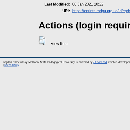
Last Modified:
06 Jan 2021 10:22
URI:
https://eprints.mdpu.org.ua/id/epri
Actions (login requi
View Item
Bogdan Khmelnitsky Melitopol State Pedagogical University is powered by
EPrints 3.4
which is develope
|
Accessibility