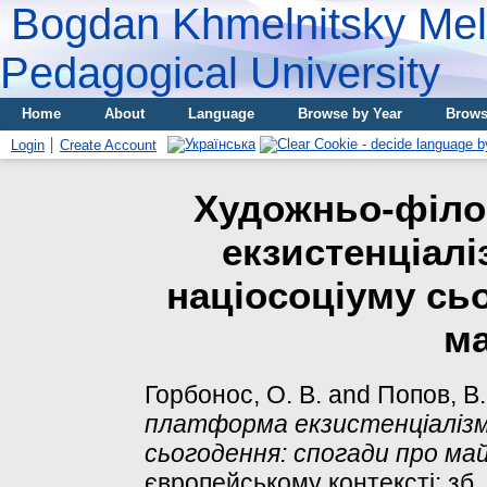
Bogdan Khmelnitsky Meli
Pedagogical University
Home
About
Language
Browse by Year
Brows
Login
Create Account
Художньо-філ
екзистенціалі
націосоціуму сь
м
Горбонос, О. В.
and
Попов, В.
платформа екзистенціалізму
сьогодення: спогади про ма
європейському контексті: зб. н