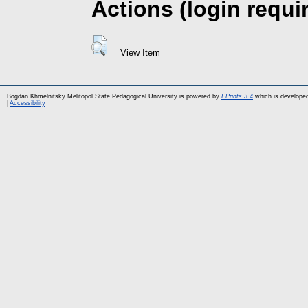
Actions (login requi
View Item
Bogdan Khmelnitsky Melitopol State Pedagogical University is powered by
EPrints 3.4
which is develope
|
Accessibility