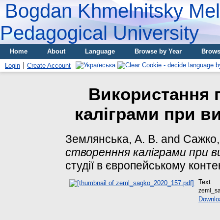
Bogdan Khmelnitsky Meli
Pedagogical University
Home
About
Language
Browse by Year
Brows
Login
Create Account
Використання 
каліграми при ви
Землянська, А. В.
and
Сажко, 
створенння каліграми при ви
студії в європейському контекс
Text
zeml_s
Downlo