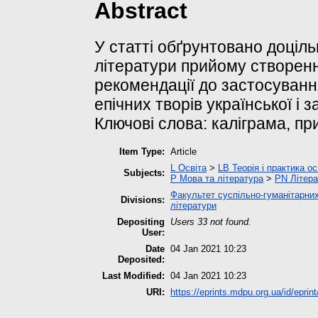
Abstract
У статті обґрунтовано доціль
літератури прийому створенн
рекомендації до застосуванн
епічних творів української і 
Ключові слова: каліграма, пр
Item Type:
Article
L Освіта
>
LB Теорія і практика о
Subjects:
P Мова та література
>
PN Літера
Факультет суспільно-гуманітарних
Divisions:
літератури
Depositing
Users 33 not found.
User:
Date
04 Jan 2021 10:23
Deposited:
Last Modified:
04 Jan 2021 10:23
URI:
https://eprints.mdpu.org.ua/id/eprin