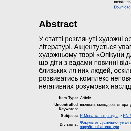
melnik_sh
Download
Abstract
У статті розглянуті художні ос
літературі. Акцентується уваг
художньому творі «Опікуни 
що діти з вадами повинні від
близьких ля них людей, оскіл
розвиватись комплекс неповн
негативних розумових наслідк
Item Type:
Article
Uncontrolled
інклюзія, оклюдери, літерату
Keywords:
Subjects:
P Мова та література
>
PN Л
Факультет суспільно-гумані
Divisions:
зарубіжної літератури