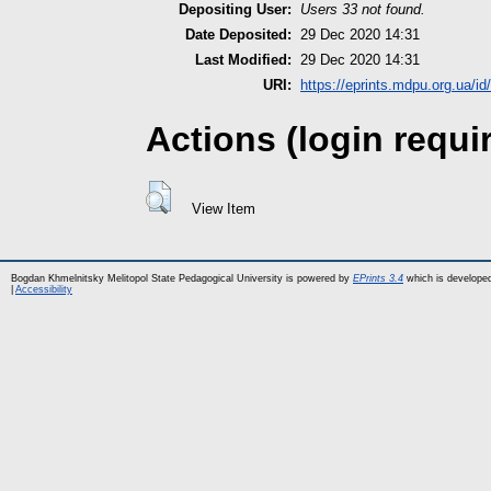
Depositing User:
Users 33 not found.
Date Deposited:
29 Dec 2020 14:31
Last Modified:
29 Dec 2020 14:31
URI:
https://eprints.mdpu.org.ua/id
Actions (login requi
View Item
Bogdan Khmelnitsky Melitopol State Pedagogical University is powered by
EPrints 3.4
which is develope
|
Accessibility