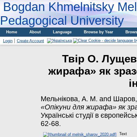
Bogdan Khmelnitsky Meli
Pedagogical University
Home
About
Language
Browse by Year
Brows
Login
Create Account
Твір О. Лущев
жирафа» як зраз
і
Мельнікова, А. М.
and
Шаров,
«Опікуни для жирафа» як зра
Українські студії в європейськ
62-68.
Text