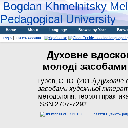
Bogdan Khmelnitsky Meli
Pedagogical University
Home
About
Language
Browse by Year
Brows
Login
Create Account
Духовне вдоско
молоді засобами
Гуров, С. Ю.
(2019)
Духовне 
засобами художньої літерат
методологія, теорія і практика:
ISSN 2707-7292