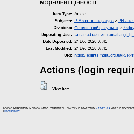
моральні цінності.
Item Type:
Article
Subjects:
P Мова та література
>
PN Літер
Divisions:
Філологічний факультет
>
Кафед
Depositing User:
Unnamed user with email
angl_fi
Date Deposited:
24 Dec 2020 07:41
Last Modified:
24 Dec 2020 07:41
URI:
https://eprints.mdpu.org.ua/id/epri
Actions (login requi
View Item
Bogdan Khmelnitsky Melitopol State Pedagogical University is powered by
EPrints 3.4
which is develope
|
Accessibility