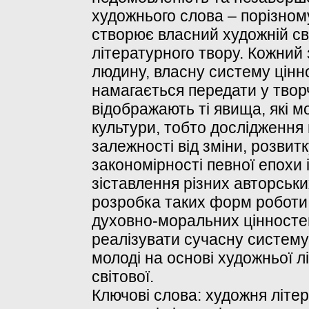
художнього слова – порізном
створює власний художній св
літературного твору. Кожний з
людину, власну систему цінно
намагається передати у твор
відображають ті явища, які м
культури, тобто дослідження 
залежності від зміни, розвитк
закономірності певної епохи і
зіставлення різних авторськ
розробка таких форм роботи
духовно-моральних цінностей
реалізувати сучасну систем
молоді на основі художньої лі
світової.
Ключові слова: художня літе