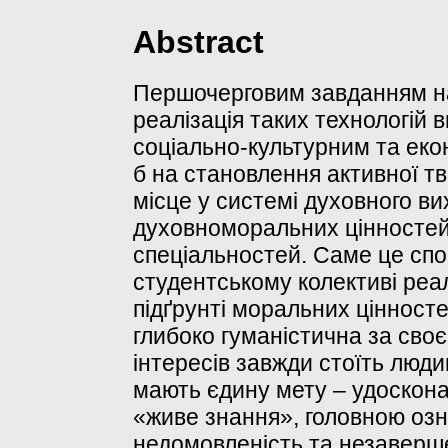
Abstract
Першочерговим завданням на
реалізація таких технологій 
соціально-культурним та еко
б на становлення активної т
місце у системі духовного в
духовноморальних цінностей
спеціальностей. Саме це спо
студентському колективі реа
підґрунті моральних цінносте
глибоко гуманістична за своє
інтересів завжди стоїть люди
мають єдину мету – удоскона
«живе знання», головною озна
недомовленість та незаверше