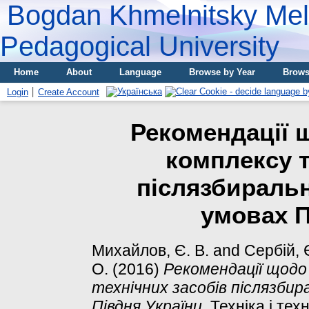
Bogdan Khmelnitsky Meli
Pedagogical University
Home
About
Language
Browse by Year
Brows
Login
Create Account
Рекомендації 
комплексу т
післязбиральн
умовах П
Михайлов, Є. В.
and
Сербій, 
О.
(2016)
Рекомендації щодо
технічних засобів післязбир
Півдня України.
Техніка і техн