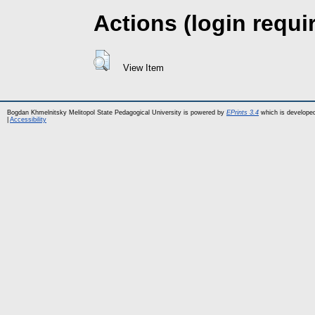
Actions (login requi
View Item
Bogdan Khmelnitsky Melitopol State Pedagogical University is powered by
EPrints 3.4
which is develope
|
Accessibility