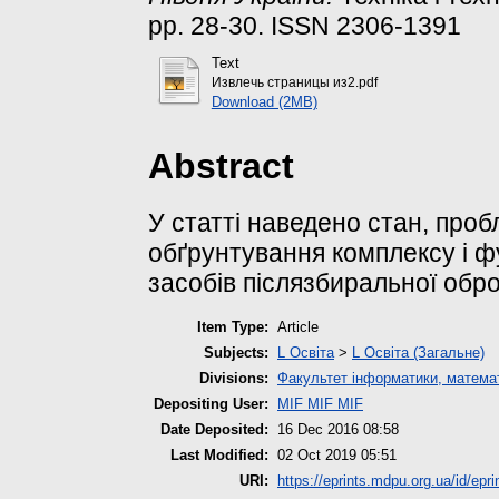
pp. 28-30. ISSN 2306-1391
Text
Извлечь страницы из2.pdf
Download (2MB)
Abstract
У статті наведено стан, про
обґрунтування комплексу і ф
засобів післязбиральної обро
Item Type:
Article
Subjects:
L Освіта
>
L Освіта (Загальне)
Divisions:
Факультет інформатики, математ
Depositing User:
MIF MIF MIF
Date Deposited:
16 Dec 2016 08:58
Last Modified:
02 Oct 2019 05:51
URI:
https://eprints.mdpu.org.ua/id/epri