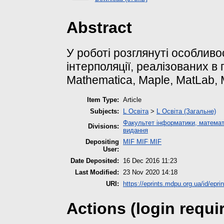
Abstract
У роботі розглянуті особливо
інтерполяції, реалізованих в
Mathematica, Maple, MatLab,
Item Type:
Article
Subjects:
L Освіта
>
L Освіта (Загальне)
Факультет інформатики, математ
Divisions:
видання
Depositing
MIF MIF MIF
User:
Date Deposited:
16 Dec 2016 11:23
Last Modified:
23 Nov 2020 14:18
URI:
https://eprints.mdpu.org.ua/id/epri
Actions (login requi