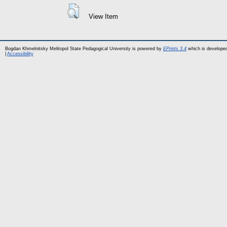
View Item
Bogdan Khmelnitsky Melitopol State Pedagogical University is powered by
EPrints 3.4
which is develope
|
Accessibility