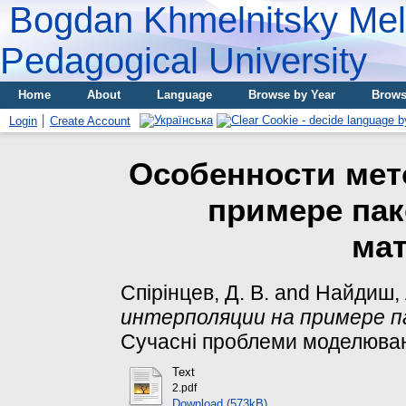
Bogdan Khmelnitsky Meli
Pedagogical University
Home
About
Language
Browse by Year
Brows
Login
Create Account
Особенности мет
примере па
ма
Спірінцев, Д. В.
and
Найдиш, 
интерполяции на примере 
Сучасні проблеми моделювання
Text
2.pdf
Download (573kB)