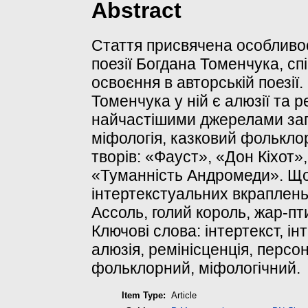
Abstract
Стаття присвячена особливо
поезії Богдана Томенчука, сп
освоєння в авторській поезії
Томенчука у ній є алюзії та р
найчастішими джерелами запо
міфологія, казковий фолькло
творів: «Фауст», «Дон Кіхот»,
«Туманність Андромеди». Що
інтертекстуальних вкраплень,
Ассоль, голий король, жар-пт
Ключові слова: інтертекст, ін
алюзія, ремінісценція, персо
фольклорний, міфологічний.
Item Type:
Article