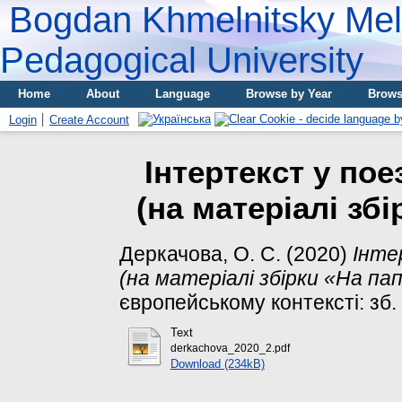
Bogdan Khmelnitsky Meli
Pedagogical University
Home
About
Language
Browse by Year
Brows
Login
Create Account
Інтертекст у пое
(на матеріалі збі
Деркачова, О. С.
(2020)
Інте
(на матеріалі збірки «На пап
європейському контексті: зб. н
Text
derkachova_2020_2.pdf
Download (234kB)