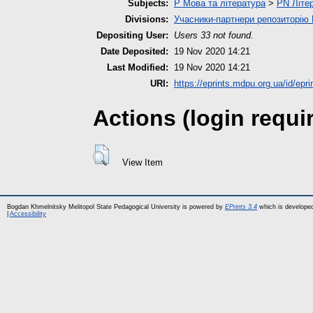
Subjects:
P Мова та література
>
PN Літер
Divisions:
Учасники-партнери репозиторі
Depositing User:
Users 33 not found.
Date Deposited:
19 Nov 2020 14:21
Last Modified:
19 Nov 2020 14:21
URI:
https://eprints.mdpu.org.ua/id/epr
Actions (login requi
View Item
Bogdan Khmelnitsky Melitopol State Pedagogical University is powered by
EPrints 3.4
which is develope
|
Accessibility