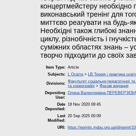
концертмейстеру необхідно п
виконавський тренінг для то
миттєво реагувати на будь-які
Необхідні також глибокі зна
циклу, різнобічність і гнучкі
суміжних областях знань – 
творчо підходити до своїх за
Item Type:
Article
Subjects:
L Освіта
>
LB Теорія і практика осві
Факультет соціально-педагогічної та
Divisions:
та хореографії
>
Фахові видання
Depositing
Олена Валентинівна ПЕРЕВЕРЗЄВ
User:
Date
18 Nov 2020 09:45
Deposited:
Last
20 Sep 2025 00:09
Modified:
URI:
https://eprints.mdpu.org.ua/id/eprint/1