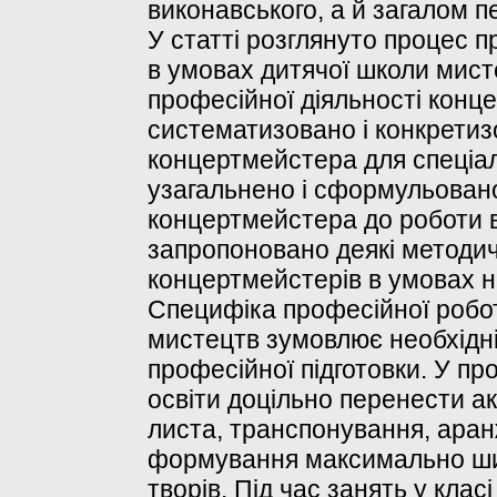
виконавського, а й загалом п
У статті розглянуто процес 
в умовах дитячої школи мист
професійної діяльності конц
систематизовано і конкретиз
концертмейстера для спеціа
узагальнено і сформульовано
концертмейстера до роботи 
запропоновано деякі методичн
концертмейстерів в умовах на
Специфіка професійної робо
мистецтв зумовлює необхідніс
професійної підготовки. У пр
освіти доцільно перенести а
листа, транспонування, аран
формування максимально шир
творів. Під час занять у кла