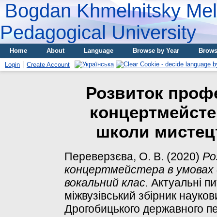
Bogdan Khmelnitsky Meli
Pedagogical University
Home
About
Language
Browse by Year
Brows
Login
Create Account
Розвиток профе
концертмейсте
школи мистец
Переверзєва, О. В.
(2020)
Ро
концертмейстера в умовах 
вокальний клас.
Актуальні пи
міжвузівський збірник науко
Дрогобицького державного пед