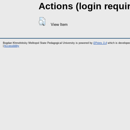
Actions (login requi
View Item
Bogdan Khmelnitsky Melitopol State Pedagogical University is powered by
EPrints 3.4
which is develope
|
Accessibility