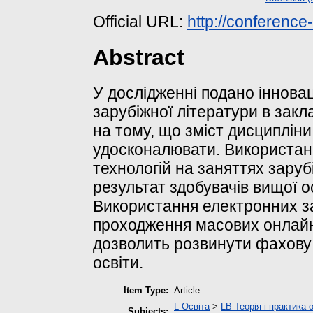
Official URL:
http://conference
Abstract
У дослідженні подано інновац
зарубіжної літератури в закл
на тому, що зміст дисциплін
удосконалювати. Використан
технологій на заняттях зару
результат здобувачів вищої о
Використання електронних з
проходження масових онлайн 
дозволить розвинути фахову
освіти.
Item Type:
Article
L Освіта
>
LB Теорія і практика 
Subjects: