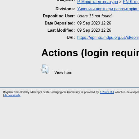
P Мова та література
>
PN Літер
Divisions:
Учасники-партнери репозиторі
Depositing User:
Users 33 not found.
Date Deposited:
09 Sep 2020 12:26
Last Modified:
09 Sep 2020 12:26
URI:
https://eprints.mdpu.org.ua/id/epr
Actions (login requi
View Item
Bogdan Khmelnitsky Melitopol State Pedagogical University is powered by
EPrints 3.4
which is develope
|
Accessibility