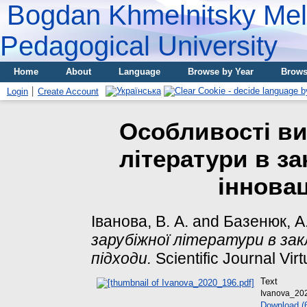
Bogdan Khmelnitsky Meli
Pedagogical University
Home
About
Language
Browse by Year
Brows
Login
Create Account
Особливості ви
літератури в за
інновац
Іванова, В. А.
and
Базенюк, А.
зарубіжної літератури в зак
підходи.
Scientific Journal Vi
Text
Ivanova_20
Download (