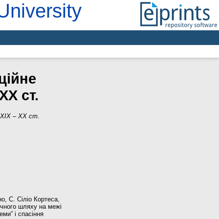
University
ційне
ХХ ст.
 ХІХ – ХХ ст.
о, С. Сіліо Кортеса,
ичного шляху на межі
еми” і спасіння