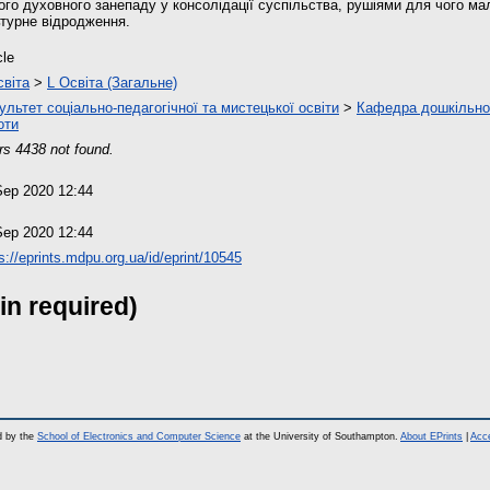
ого духовного занепаду у консолідації суспільства, рушіями для чого ма
ьтурне відродження.
cle
світа
>
L Освіта (Загальне)
ультет соціально-педагогічної та мистецької освіти
>
Кафедра дошкільної 
оти
rs 4438 not found.
Sep 2020 12:44
Sep 2020 12:44
s://eprints.mdpu.org.ua/id/eprint/10545
in required)
d by the
School of Electronics and Computer Science
at the University of Southampton.
About EPrints
|
Acce