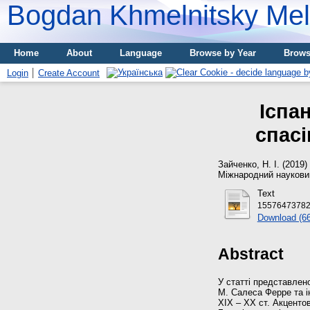
Bogdan Khmelnitsky Meli
Home
About
Language
Browse by Year
Brows
Login
Create Account
Іспа
спасі
Зайченко, Н. І.
(2019)
Міжнародний науковий 
Text
15576473782
Download (6
Abstract
У статті представлено
М. Салеса Ферре та і
ХІХ – ХХ ст. Акцентов