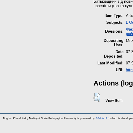
Батьківщини від повн
просвітництво та кул
Item Type:
Arti
Subjects:
L О
Фак
Divisions:
роб
Depositing
Use
User:
Date
07 
Deposited:
Last Modified:
07 
URI:
http
Actions (log
View Item
Bogdan Khmelnitsky Melitopol State Pedagogical University is powered by
EPrints 3.4
which is develope