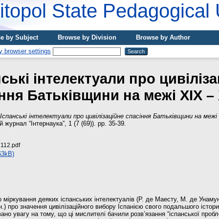
topol State Pedagogical 
e by Subject
Browse by Division
Browse by Author
нські інтелектуали про цивіліза
ння Батьківщини на межі ХІХ – 
Іспанські інтелектуали про цивілізаційне спасіння Батьківщини на межі
журнал “Інтернаука”, 1 (7 (69)). pp. 35-39.
112.pdf
63kB)
 міркування деяких іспанських інтелектуалів (Р. де Маесту, М. де Унамун
н.) про значення цивілізаційного вибору Іспанією свого подальшого істор
ано увагу на тому, що ці мислителі бачили розв’язання “іспанської пробл