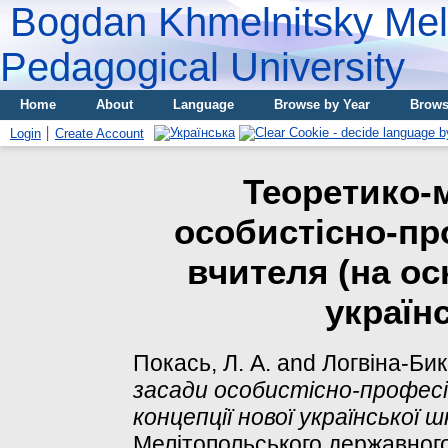
Bogdan Khmelnitsky Meli
Pedagogical University
Home
About
Language
Browse by Year
Brows
Login
Create Account
Теоретико-
особистісно-пр
вчителя (на ос
україн
Покась, Л. А.
and
Логвіна-Бик,
засади особистісно-професі
концепції нової української ш
Мелітопольського державного 