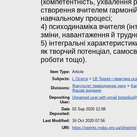
(компетентність, ухвалення рі
створення вчителем гармоній
навчальному процесі;
4) психодинаміка вчителя (ін
зміни, навантаження й трудно
5) інтегральні характеристик
як творчий потенціал, самосв
роботи тощо).
Item Type:
Article
Subjects:
L Освіта
>
LB Теорія і практика ос
Факультет природничих наук
>
Каф
Divisions:
Фахові видання
Depositing
Unnamed user with email
botanika@
User:
Date
02 Sep 2020 12:08
Deposited:
Last Modified:
16 Oct 2020 07:56
URI:
https://eprints.mdpu.org.ua/id/eprint