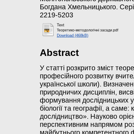
Богдана Хмельницького. Серія:
2219-5203
Text
Теоретико-методологічні засади.pdf
Download (468kB)
Abstract
У статті розкрито зміст тео
професійного розвитку вчител
української школи). Визначен
природничих дисциплін, висві
формування дослідницьких ум
біології та географії, а саме
дослідництво». Науково оріє
перспективним напрямом роз
майбутнього компетентного ф