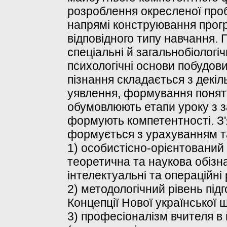
розроблення окресленої про
напрямі конструювання прог
відповідного типу навчання.
спеціальні й загальнобіологіч
психологічні основи побудови
пізнання складається з декіль
уявлення, формування понять
обумовлюють етапи уроку з з
формують компетентності. З
формується з урахуванням т
1) особистісно-орієнтований 
теоретична та наукова обізна
інтелектуальні та операційні 
2) методологічний рівень підг
Концепції Нової української 
3) професіоналізм вчителя в 