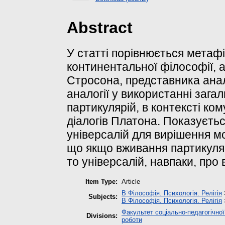
Abstract
У статті порівнюється метафі
континентальної філософії, 
Стросона, представника анал
аналогії у використанні загал
партикулярій, в контексті ком
діалогів Платона. Показуєть
універсалій для вирішення 
що якщо вживання партикуляр
то універсалій, навпаки, про
Item Type:
Article
B Філософія. Психологія. Релігія
Subjects:
B Філософія. Психологія. Релігія
Факультет соціально-педагогічної
Divisions:
роботи