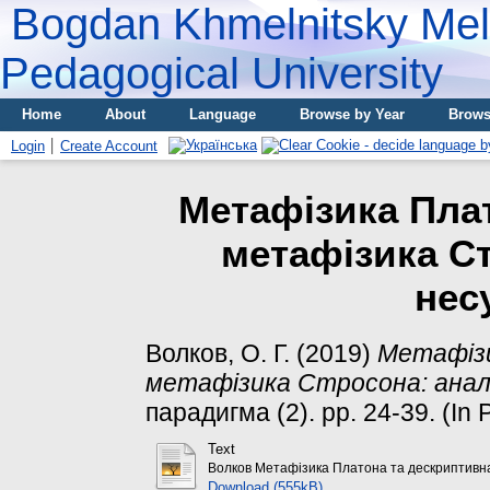
Bogdan Khmelnitsky Meli
Pedagogical University
Home
About
Language
Browse by Year
Brows
Login
Create Account
Метафізика Пла
метафізика Ст
нес
Волков, О. Г.
(2019)
Метафіз
метафізика Стросона: анало
парадигма (2). pp. 24-39. (In 
Text
Волков Метафізика Платона та дескриптивн
Download (555kB)