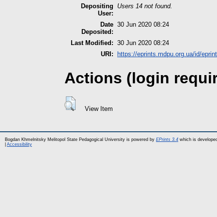
Depositing
Users 14 not found.
User:
Date
30 Jun 2020 08:24
Deposited:
Last Modified:
30 Jun 2020 08:24
URI:
https://eprints.mdpu.org.ua/id/eprin
Actions (login requi
View Item
Bogdan Khmelnitsky Melitopol State Pedagogical University is powered by
EPrints 3.4
which is develope
|
Accessibility